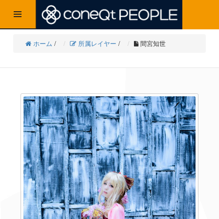
t
o
g
ホーム
/
所属レイヤー
/
間宮知世
g
l
e
n
a
v
i
g
a
t
i
o
n