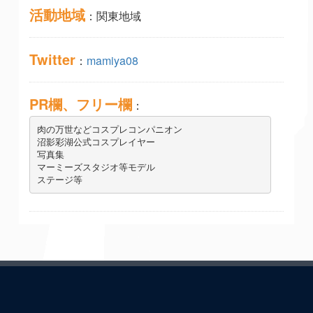
活動地域
：関東地域
Twitter
：
mamiya08
PR欄、フリー欄
：
肉の万世などコスプレコンパニオン

沼影彩湖公式コスプレイヤー

写真集

マーミーズスタジオ等モデル

ステージ等