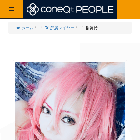
t
o
g
ホーム
/
所属レイヤー
/
舞鈴
g
l
e
n
a
v
i
g
a
t
i
o
n