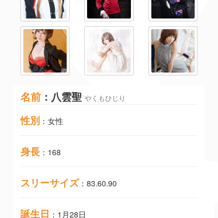
名前
：八雲聖
やくもひじり
性別
：女性
身長
：168
スリーサイズ
：83.60.90
誕生日
：1月28日