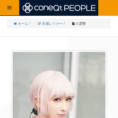
t
o
g
ホーム
/
所属レイヤー
/
八雲聖
g
l
e
n
a
v
i
g
a
t
i
o
n